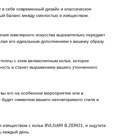
т в себе современный дизайн и классическое
ный баланс между смелостью и изяществом.
ения ювелирного искусства выразительно передает
елая его идеальным дополнением к вашему образу.
 толпы с этим великолепным колье, которое
ность и станет выражением вашего утонченного
и вы его на особенное мероприятие или в
е будет символом вашего неповторимого стиля и
 и изяществом с колье BVLGARI B.ZERO1, и ощутите
ь каждый день.