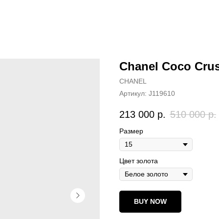
Chanel Coco Crus
CHANEL
Артикул:
J119610
213 000
р.
510 000
р.
Размер
Цвет золота
BUY NOW