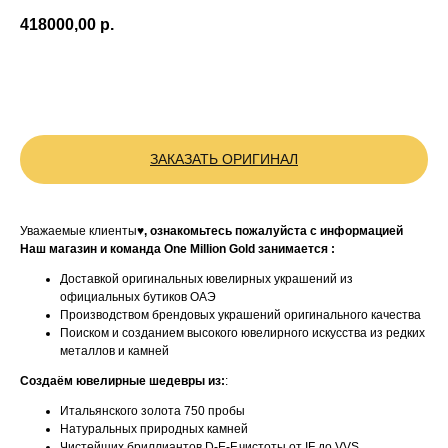
418000,00
р.
BUY NOW
ЗАКАЗАТЬ ОРИГИНАЛ
Уважаемые клиенты♥
, ознакомьтесь пожалуйста с информацией
Наш магазин и команда One Million Gold занимается :
Доставкой оригинальных ювелирных украшений из
официальных бутиков ОАЭ
Производством брендовых украшений оригинального качества
Поиском и созданием высокого ювелирного искусства из редких
металлов и камней
Создаём ювелирные шедевры из:
:
Итальянского золота 750 пробы
Натуральных природных камней
Чистейших бриллиантов D-E-F,чистоты от IF до VVS