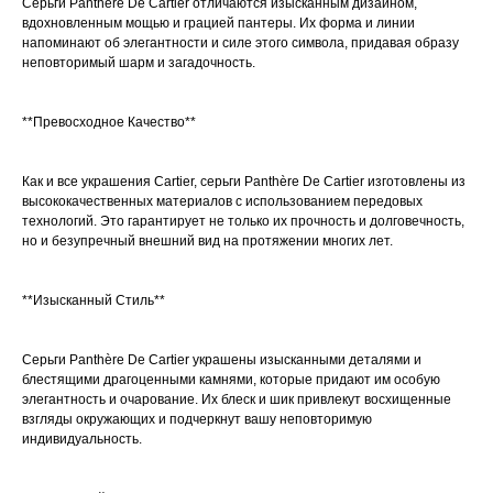
Серьги Panthère De Cartier отличаются изысканным дизайном,
вдохновленным мощью и грацией пантеры. Их форма и линии
напоминают об элегантности и силе этого символа, придавая образу
неповторимый шарм и загадочность.
**Превосходное Качество**
Как и все украшения Cartier, серьги Panthère De Cartier изготовлены из
высококачественных материалов с использованием передовых
технологий. Это гарантирует не только их прочность и долговечность,
но и безупречный внешний вид на протяжении многих лет.
**Изысканный Стиль**
Серьги Panthère De Cartier украшены изысканными деталями и
блестящими драгоценными камнями, которые придают им особую
элегантность и очарование. Их блеск и шик привлекут восхищенные
взгляды окружающих и подчеркнут вашу неповторимую
индивидуальность.