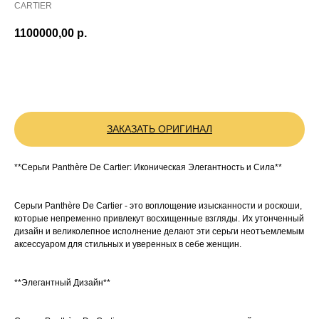
CARTIER
1100000,00
р.
BUY NOW
ЗАКАЗАТЬ ОРИГИНАЛ
**Серьги Panthère De Cartier: Иконическая Элегантность и Сила**
Серьги Panthère De Cartier - это воплощение изысканности и роскоши,
которые непременно привлекут восхищенные взгляды. Их утонченный
дизайн и великолепное исполнение делают эти серьги неотъемлемым
аксессуаром для стильных и уверенных в себе женщин.
**Элегантный Дизайн**