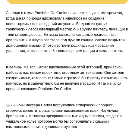
Легенда о колье Panthère De Cartier начинается в далекие времена,
когда дикая природа вдохновляла ювелиров на создание
неповторимых произведений искусства. В одном из густых
тропических лесов ювелирный мастер обнаружил пантеру, лежащую в
тени старого дерева. Ее глаза сверкали как самые драгоценные
бриллианты, а шкура блестела под лучами солнца, словно покрытая
драгоценной пылью. От этой встречи родилась идея создания
украшения, которое стало бы воплощением грации и силы пантеры.
Ювелиры Maison Cartier, вдохновленные этой историей, принялись
работать над новым проектом с огромным энтузиазмом. Они хотели
создать колье, которое не только отразило бы красоту и изысканность
пантеры, но и запечатлело бы ее величие и грацию. И так начался
процесс создания Panthère De Cartier.
Дни и ночи мастера Cartier погружались в творческий процесс,
стремясь воплотить в жизнь свои вдохновенные идеи. Изумруды,
бриллианты, и топазы превращались в изящные формы, создавая
уникальное колье, которое могло бы соперничать с самыми
изысканными произведениями искусства.