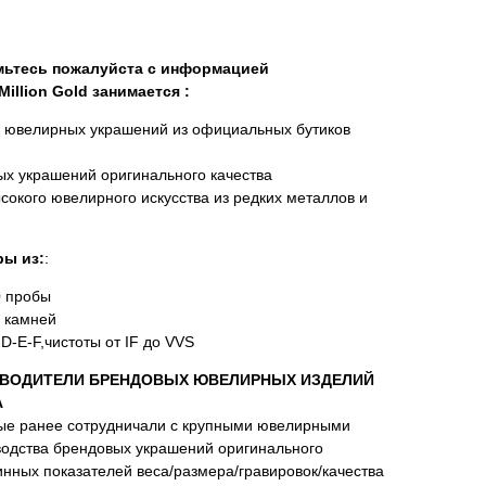
омьтесь пожалуйста с информацией
illion Gold занимается :
х ювелирных украшений из официальных бутиков
х украшений оригинального качества
сокого ювелирного искусства из редких металлов и
ы из:
:
0 пробы
 камней
D-E-F,чистоты от IF до VVS
ВОДИТЕЛИ БРЕНДОВЫХ ЮВЕЛИРНЫХ ИЗДЕЛИЙ
А
ые ранее сотрудничали с крупными ювелирными
водства брендовых украшений оригинального
нных показателей веса/размера/гравировок/качества