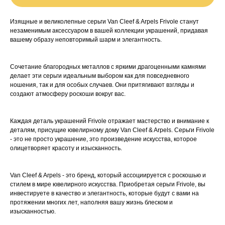
Изящные и великолепные серьги Van Cleef & Arpels Frivole станут
незаменимым аксессуаром в вашей коллекции украшений, придавая
вашему образу неповторимый шарм и элегантность.
Сочетание благородных металлов с яркими драгоценными камнями
делает эти серьги идеальным выбором как для повседневного
ношения, так и для особых случаев. Они притягивают взгляды и
создают атмосферу роскоши вокруг вас.
Каждая деталь украшений Frivole отражает мастерство и внимание к
деталям, присущие ювелирному дому Van Cleef & Arpels. Серьги Frivole
- это не просто украшение, это произведение искусства, которое
олицетворяет красоту и изысканность.
Van Cleef & Arpels - это бренд, который ассоциируется с роскошью и
стилем в мире ювелирного искусства. Приобретая серьги Frivole, вы
инвестируете в качество и элегантность, которые будут с вами на
протяжении многих лет, наполняя вашу жизнь блеском и
изысканностью.