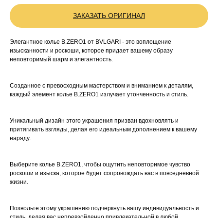
ЗАКАЗАТЬ ОРИГИНАЛ
Элегантное колье B.ZERO1 от BVLGARI - это воплощение
изысканности и роскоши, которое придает вашему образу
неповторимый шарм и элегантность.
Созданное с превосходным мастерством и вниманием к деталям,
каждый элемент колье B.ZERO1 излучает утонченность и стиль.
Уникальный дизайн этого украшения призван вдохновлять и
притягивать взгляды, делая его идеальным дополнением к вашему
наряду.
Выберите колье B.ZERO1, чтобы ощутить неповторимое чувство
роскоши и изыска, которое будет сопровождать вас в повседневной
жизни.
Позвольте этому украшению подчеркнуть вашу индивидуальность и
стиль, делая вас непревзойденно привлекательной в любой