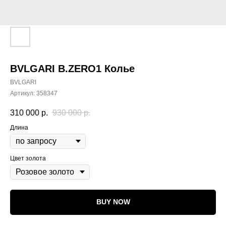
BVLGARI B.ZERO1 Колье
BVLGARI
Артикул:
358347
310 000
р.
930 000
р.
Длина
Цвет золота
BUY NOW