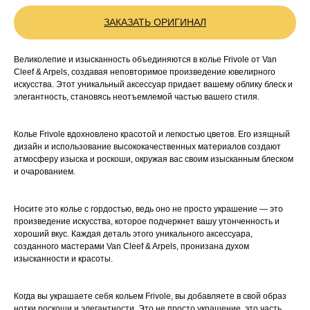
ЗАКАЗАТЬ ОРИГИНАЛ
Великолепие и изысканность объединяются в колье Frivole от Van
Cleef & Arpels, создавая неповторимое произведение ювелирного
искусства. Этот уникальный аксессуар придает вашему облику блеск и
элегантность, становясь неотъемлемой частью вашего стиля.
Колье Frivole вдохновлено красотой и легкостью цветов. Его изящный
дизайн и использование высококачественных материалов создают
атмосферу изыска и роскоши, окружая вас своим изысканным блеском
и очарованием.
Носите это колье с гордостью, ведь оно не просто украшение — это
произведение искусства, которое подчеркнет вашу утонченность и
хороший вкус. Каждая деталь этого уникального аксессуара,
созданного мастерами Van Cleef & Arpels, пронизана духом
изысканности и красоты.
Когда вы украшаете себя кольем Frivole, вы добавляете в свой образ
нотки роскоши и элегантности. Это не просто украшение, это часть