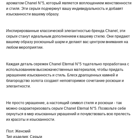
ароматом Chanel N°5, который является воплощением женственности
и стиля. Эти серьги подчеркнут вашу индивидуальность и добавят
изысканности вашему образу.
Инспирированные классической элегантностью бренда Chanel, эти
серьги станут идеальным дополнением к вашему стилю. Они придают
вашему образу роскошный шарм и делают вас центром внимания на
любом мероприятии.
Каждая деталь сережек Chanel Eternal N°5 тщательно проработана с
использованием высококачественных материалов, чтобы придать
украшению изысканность и стиль. Блеск драгоценных камней и
благородство золота создают неповторимое сочетание роскоши и
элегантности.
Не просто украшение, а настоящий символ стиля и роскоши - так
можно охарактеризовать серьги Chanel Eternal N°5. Позвольте себе
окунуться в мир изысканных украшений и почувствовать всю прелесть
их красоты и изысканности.
Пол: Женский
Тип изделия: Серьги