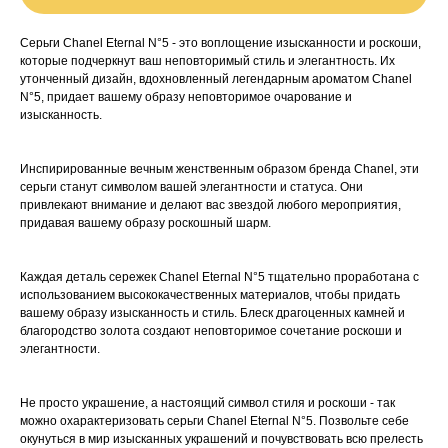
Серьги Chanel Eternal N°5 - это воплощение изысканности и роскоши,
которые подчеркнут ваш неповторимый стиль и элегантность. Их
утонченный дизайн, вдохновленный легендарным ароматом Chanel
N°5, придает вашему образу неповторимое очарование и
изысканность.
Инспирированные вечным женственным образом бренда Chanel, эти
серьги станут символом вашей элегантности и статуса. Они
привлекают внимание и делают вас звездой любого мероприятия,
придавая вашему образу роскошный шарм.
Каждая деталь сережек Chanel Eternal N°5 тщательно проработана с
использованием высококачественных материалов, чтобы придать
вашему образу изысканность и стиль. Блеск драгоценных камней и
благородство золота создают неповторимое сочетание роскоши и
элегантности.
Не просто украшение, а настоящий символ стиля и роскоши - так
можно охарактеризовать серьги Chanel Eternal N°5. Позвольте себе
окунуться в мир изысканных украшений и почувствовать всю прелесть