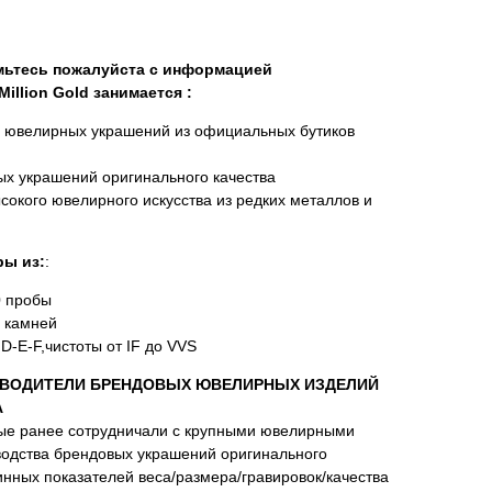
омьтесь пожалуйста с информацией
illion Gold занимается :
х ювелирных украшений из официальных бутиков
х украшений оригинального качества
сокого ювелирного искусства из редких металлов и
ы из:
:
0 пробы
 камней
D-E-F,чистоты от IF до VVS
ВОДИТЕЛИ БРЕНДОВЫХ ЮВЕЛИРНЫХ ИЗДЕЛИЙ
А
ые ранее сотрудничали с крупными ювелирными
водства брендовых украшений оригинального
нных показателей веса/размера/гравировок/качества