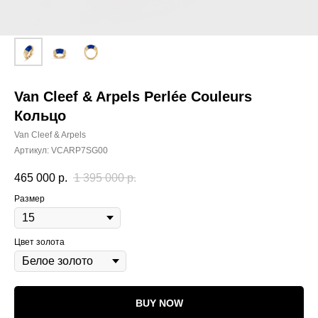
Van Cleef & Arpels Perlée Couleurs
Кольцо
Van Cleef & Arpels
Артикул:
VCARP7SG00
465 000
р.
1 395 000
р.
Размер
Цвет золота
BUY NOW