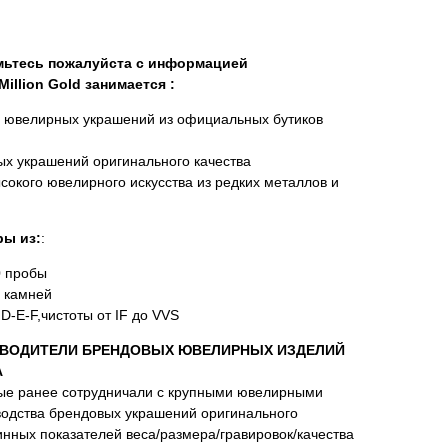
омьтесь пожалуйста с информацией
illion Gold занимается :
х ювелирных украшений из официальных бутиков
х украшений оригинального качества
сокого ювелирного искусства из редких металлов и
ы из:
:
0 пробы
 камней
D-E-F,чистоты от IF до VVS
ВОДИТЕЛИ БРЕНДОВЫХ ЮВЕЛИРНЫХ ИЗДЕЛИЙ
А
ые ранее сотрудничали с крупными ювелирными
водства брендовых украшений оригинального
нных показателей веса/размера/гравировок/качества