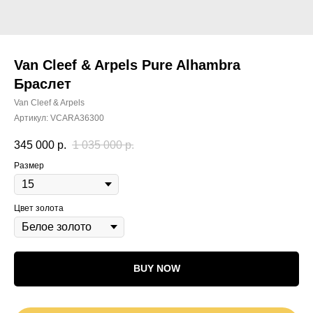
Van Cleef & Arpels Pure Alhambra
Браслет
Van Cleef & Arpels
Артикул:
VCARA36300
345 000
р.
1 035 000
р.
Размер
Цвет золота
BUY NOW