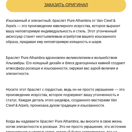
ЗАКАЗАТЬ ОРИГИНАЛ
Изысканный и элегантный, браслет Pure Alhambra от Van Cleef &
Arpels — это произведение ювелирного искусства, которое выразит
вашу неповторимую индивидуальность и стиль. Этот утонченный
аксессуар станет неотъемлемым атрибутом вашего изысканного
образа, придавая ему неповторимую изящность и шарм.
Браслет Pure Alhambra вдохновлен великолепием и волшебством
Альгамбры. Его изящный дизайн и блеск драгоценных камней создают
атмосферу роскоши и изысканности, окружая вас аурой величия и
элегантности.
Носите этот браслет с гордостью, ведь он не просто украшение — это
произведение искусства, которое подчеркнет вашу утонченность и
статус. Каждая деталь этого шедевра, созданного мастерами Van
Cleef & Arpels, пронизана духом традиции и изысканности.
Когда вы надеваете браслет Pure Alhambra, вы вносите в свою жизнь
нотки элегантности и роскоши. Это не просто украшение, это источник
вдохновения и удовольствия, который будет сопровождать вас на