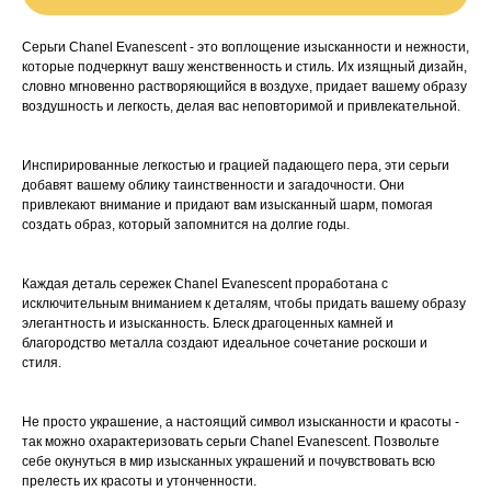
Серьги Chanel Evanescent - это воплощение изысканности и нежности,
которые подчеркнут вашу женственность и стиль. Их изящный дизайн,
словно мгновенно растворяющийся в воздухе, придает вашему образу
воздушность и легкость, делая вас неповторимой и привлекательной.
Инспирированные легкостью и грацией падающего пера, эти серьги
добавят вашему облику таинственности и загадочности. Они
привлекают внимание и придают вам изысканный шарм, помогая
создать образ, который запомнится на долгие годы.
Каждая деталь сережек Chanel Evanescent проработана с
исключительным вниманием к деталям, чтобы придать вашему образу
элегантность и изысканность. Блеск драгоценных камней и
благородство металла создают идеальное сочетание роскоши и
стиля.
Не просто украшение, а настоящий символ изысканности и красоты -
так можно охарактеризовать серьги Chanel Evanescent. Позвольте
себе окунуться в мир изысканных украшений и почувствовать всю
прелесть их красоты и утонченности.