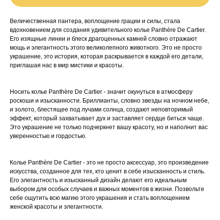
Величественная пантера, воплощение грации и силы, стала
вдохновением для создания удивительного колье Panthère De Cartier.
Его изящные линии и блеск драгоценных камней словно отражают
мощь и элегантность этого великолепного животного. Это не просто
украшение, это история, которая раскрывается в каждой его детали,
приглашая нас в мир мистики и красоты.
Носить колье Panthère De Cartier - значит окунуться в атмосферу
роскоши и изысканности. Бриллианты, словно звезды на ночном небе,
и золото, блестящее под лучами солнца, создают неповторимый
эффект, который захватывает дух и заставляет сердце биться чаще.
Это украшение не только подчеркнет вашу красоту, но и наполнит вас
уверенностью и гордостью.
Колье Panthère De Cartier - это не просто аксессуар, это произведение
искусства, созданное для тех, кто ценит в себе изысканность и стиль.
Его элегантность и изысканный дизайн делают его идеальным
выбором для особых случаев и важных моментов в жизни. Позвольте
себе ощутить всю магию этого украшения и стать воплощением
женской красоты и элегантности.