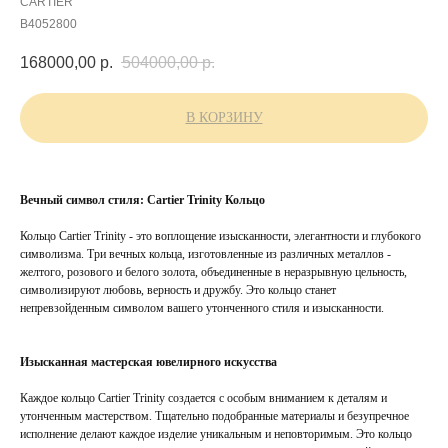
CARTIER
B4052800
168000,00
р.
504000,00
р.
В КОРЗИНУ
Вечный символ стиля: Cartier Trinity Кольцо
Кольцо Cartier Trinity - это воплощение изысканности, элегантности и глубокого
символизма. Три вечных кольца, изготовленные из различных металлов -
желтого, розового и белого золота, объединенные в неразрывную цельность,
символизируют любовь, верность и дружбу. Это кольцо станет
непревзойденным символом вашего утонченного стиля и изысканности.
Изысканная мастерская ювелирного искусства
Каждое кольцо Cartier Trinity создается с особым вниманием к деталям и
утонченным мастерством. Тщательно подобранные материалы и безупречное
исполнение делают каждое изделие уникальным и неповторимым. Это кольцо