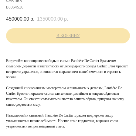
CARTIER
B6064516
450000,00
р.
1350000,00
р.
В КОРЗИНУ
Встречайте воплощение свободы и силы с Panthère De Cartier Браслетом -
символом дерзости и элегантности от легендарного бренда Cartier. Этот браслет
не просто украшение, он является выражением вашей смелости и страсти к
жизни.
Созданный с изысканным мастерством и вниманием к деталям, Panthère De
Cartier Браслет поражает своим элегантным дизайном и непревзойденным
качеством. Он станет неотъемлемой частью вашего образа, придавая вашему
стилю дерзость и силу.
Изысканный и стильный, Panthère De Cartier Браслет подчеркнет вашу
уникальность и непоколебимость. Носите его с гордостью, выражая свою
уверенность и непревзойденный стиль.