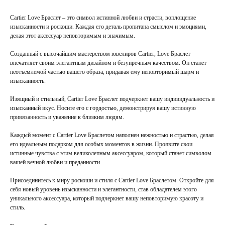
Cartier Love Браслет – это символ истинной любви и страсти, воплощение
изысканности и роскоши. Каждая его деталь пропитана смыслом и эмоциями,
делая этот аксессуар неповторимым и значимым.
Созданный с высочайшим мастерством ювелиров Cartier, Love Браслет
впечатляет своим элегантным дизайном и безупречным качеством. Он станет
неотъемлемой частью вашего образа, придавая ему неповторимый шарм и
изысканность.
Изящный и стильный, Cartier Love Браслет подчеркнет вашу индивидуальность и
изысканный вкус. Носите его с гордостью, демонстрируя вашу истинную
привязанность и уважение к близким людям.
Каждый момент с Cartier Love Браслетом наполнен нежностью и страстью, делая
его идеальным подарком для особых моментов в жизни. Проявите свои
истинные чувства с этим великолепным аксессуаром, который станет символом
вашей вечной любви и преданности.
Присоединитесь к миру роскоши и стиля с Cartier Love Браслетом. Откройте для
себя новый уровень изысканности и элегантности, став обладателем этого
уникального аксессуара, который подчеркнет вашу неповторимую красоту и
стиль.