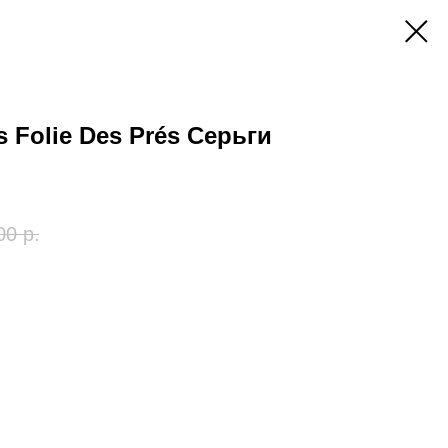
s Folie Des Prés Серьги
00
р.