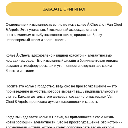
ЗАКАЗАТЬ ОРИГИНАЛ
Очарование и изысканность воплотились в колье À Cheval от Van Cleef
& Arpels. Этот уникальный ювелирный аксессуар станет
неотъемлемым атрибутом вашего стиля, придавая образу
неповторимый шарм и элегантность.
Колье À Cheval вдохновлено изящной красотой и элегантностью
лошадиных седел. Его изысканный дизайн и бриллиантовая оправа
создают атмосферу роскоши и утонченности, окружая вас своим
блеском и стилем.
Носите это колье с гордостью, ведь оно не просто украшение — это
произведение искусства, которое выразит вашу индивидуальность и
статус. Каждая деталь этого шедевра, созданного мастерами Van
Cleef & Arpels, пронизана духом изысканности и красоты.
Когда вы надеваете колье À Cheval, вы приглашаете в свою жизнь
нотки роскоши и элегантности. Это не просто украшение, это источник
вдохновения и стиля, который будет сопровождать вас на каждом