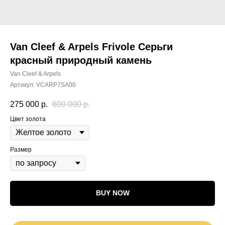
Van Cleef & Arpels Frivole Серьги
красный природный камень
Van Cleef & Arpels
Артикул:
VCARP7SA00
275 000
р.
600 000
р.
Цвет золота
Размер
BUY NOW