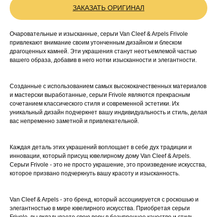
ЗАКАЗАТЬ ОРИГИНАЛ
Очаровательные и изысканные, серьги Van Cleef & Arpels Frivole
привлекают внимание своим утонченным дизайном и блеском
драгоценных камней. Эти украшения станут неотъемлемой частью
вашего образа, добавив в него нотки изысканности и элегантности.
Созданные с использованием самых высококачественных материалов
и мастерски выработанные, серьги Frivole являются прекрасным
сочетанием классического стиля и современной эстетики. Их
уникальный дизайн подчеркнет вашу индивидуальность и стиль, делая
вас непременно заметной и привлекательной.
Каждая деталь этих украшений воплощает в себе дух традиции и
инновации, который присущ ювелирному дому Van Cleef & Arpels.
Серьги Frivole - это не просто украшение, это произведение искусства,
которое призвано подчеркнуть вашу красоту и изысканность.
Van Cleef & Arpels - это бренд, который ассоциируется с роскошью и
элегантностью в мире ювелирного искусства. Приобретая серьги
Frivole, вы вкладываете свою веру в безупречное качество и стиль,