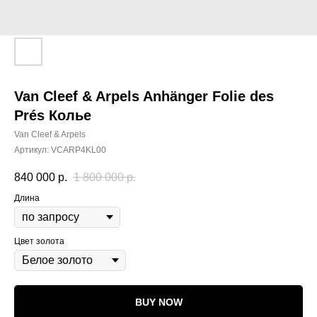
Van Cleef & Arpels Anhänger Folie des
Prés Колье
Van Cleef & Arpels
Артикул:
VCARP4KL00
840 000
р.
1 800 000
р.
Длина
Цвет золота
BUY NOW